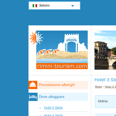
Italiano
Hotel 3 St
Prenotazione alberghi
Rimini
›
Hotel 3 S
Dove alloggiare
Ordina:
Hotel 5 Stelle
Hotel 4 Stelle