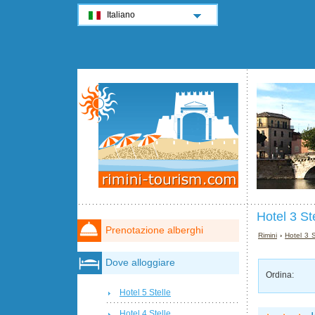
Italiano
Hotel 3 St
Prenotazione alberghi
Rimini
›
Hotel 3 S
Dove alloggiare
Ordina:
Hotel 5 Stelle
Hotel 4 Stelle