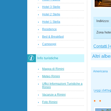
Hotel 3 Stelle
Hotel 2 Stelle
Indirizzo:
Hotel 1 Stella
Residence
Zona hotel
Bed & Breakfast
Campeggi
Contatti [+
Altri albe
Info turistiche
Mappa di Rimini
Americana
Meteo Rimini
Uffici Informazioni Turistiche a
Rimini
Vacanze a Rimini
Foto Rimini