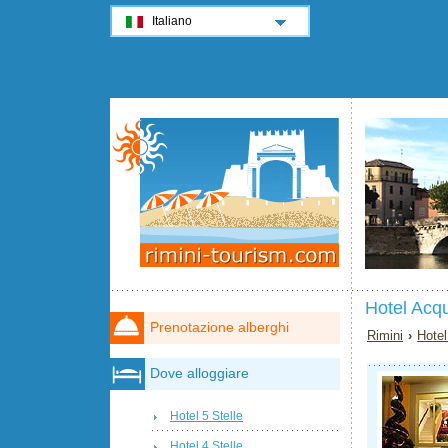
Italiano
Hotel Acq
Prenotazione alberghi
Rimini
›
Hotel
Dove alloggiare
Hotel 5 Stelle
Hotel 4 Stelle