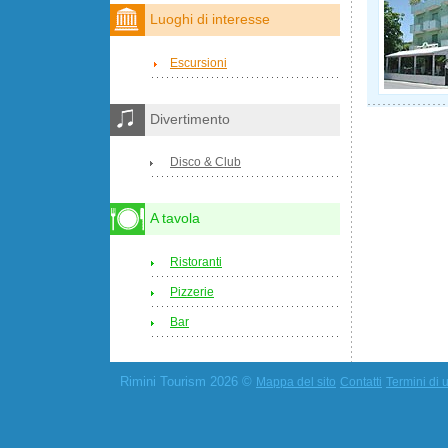
Luoghi di interesse
Escursioni
Divertimento
Disco & Club
A tavola
Ristoranti
Pizzerie
Bar
Rimini Tourism 2026 ©
Mappa del sito
Contatti
Termini di u