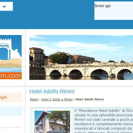
Hotel Adolfo Rimini
rghi
Rimini
›
Hotel 2 Stelle a Rimini
› Hotel Adolfo Rimini
Il "Residence Hotel Adolfo" di Riv
situato in una splendida posizione
Rimini sul viale centrale a pochi p
residence è completamente rinnov
monolocali e bilocali composti da
cottura attrezzato, Servizi igienic