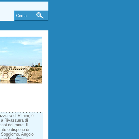
Cerca
azzurra di Rimini, è
 a Rivazzurra di
assi dal mare. Il
ato e dispone di
: Soggiorno, Angolo
i con box doccia,