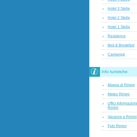
Hotel 3 Stelle
Hotel 2 Stelle
Hotel 1 Stella
Residence
Bed & Breakfast
Campeggi
Info turistiche
Mappa di Rimini
Meteo Rimini
Uffici Informazion
Rimini
Vacanze a Rimini
Foto Rimini