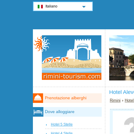
Italiano
Hotel Alev
Prenotazione alberghi
Rimini
›
Hotel
Dove alloggiare
Hotel 5 Stelle
Hotel 4 Stelle