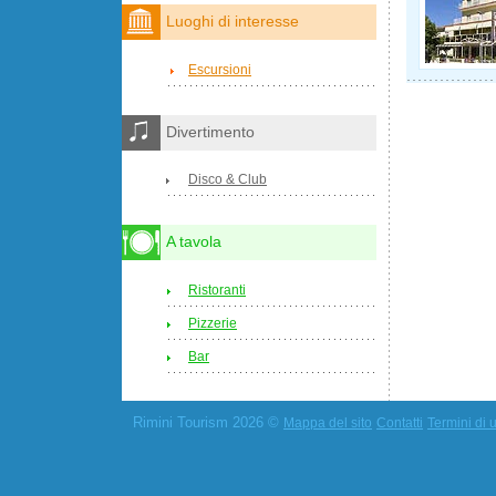
Luoghi di interesse
Escursioni
Divertimento
Disco & Club
A tavola
Ristoranti
Pizzerie
Bar
Rimini Tourism 2026 ©
Mappa del sito
Contatti
Termini di u