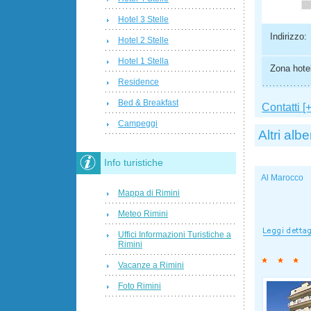
Hotel 3 Stelle
Indirizzo:
Hotel 2 Stelle
Hotel 1 Stella
Zona hotel
Residence
Bed & Breakfast
Contatti [+
Campeggi
Altri albe
Info turistiche
Al Marocco
Mappa di Rimini
Meteo Rimini
Uffici Informazioni Turistiche a
Rimini
Vacanze a Rimini
Foto Rimini