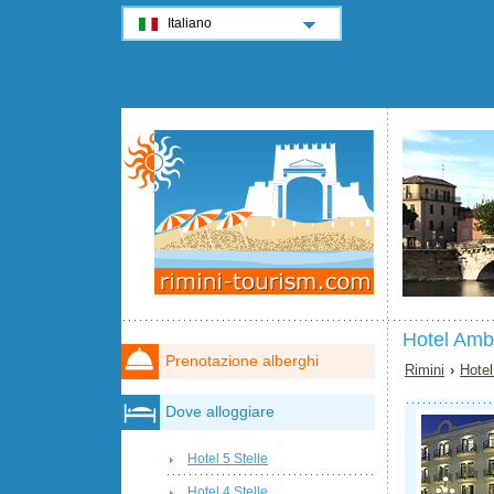
Italiano
Hotel Amb
Prenotazione alberghi
Rimini
›
Hotel
Dove alloggiare
Hotel 5 Stelle
Hotel 4 Stelle