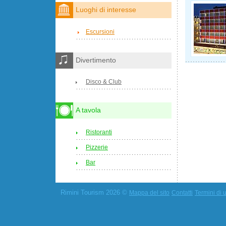
Luoghi di interesse
Escursioni
Divertimento
Disco & Club
A tavola
Ristoranti
Pizzerie
Bar
Rimini Tourism 2026 ©
Mappa del sito
Contatti
Termini di u