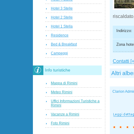
Hotel 3 Stelle
riscaldato
Hotel 2 Stelle
Hotel 1 Stella
Indirizzo:
Residence
Zona hotel
Bed & Breakfast
Campeggi
Contatti [+
Info turistiche
Altri albe
Mappa di Rimini
Clarion Admi
Meteo Rimini
Uffici Informazioni Turistiche a
Rimini
Vacanze a Rimini
Foto Rimini