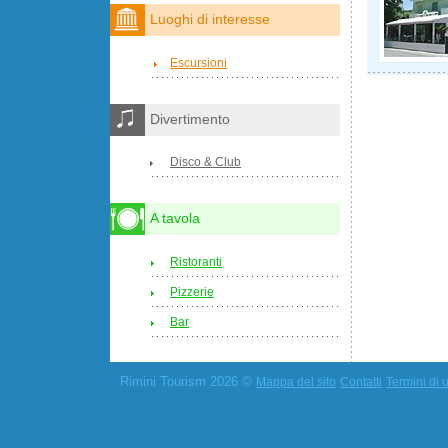
Luoghi di interesse
Escursioni
Divertimento
Disco & Club
A tavola
Ristoranti
Pizzerie
Bar
Rimini Tourism 2026 ©
Mappa del sito
Contatti
Termini di u