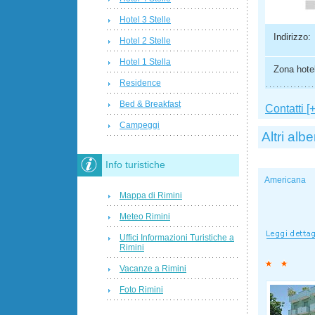
Hotel 3 Stelle
Indirizzo:
Hotel 2 Stelle
Hotel 1 Stella
Zona hotel
Residence
Bed & Breakfast
Contatti [+
Campeggi
Altri albe
Info turistiche
Americana
Mappa di Rimini
Meteo Rimini
Uffici Informazioni Turistiche a
Rimini
Vacanze a Rimini
Foto Rimini