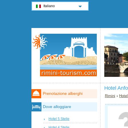
Italiano
Hotel Anfo
Prenotazione alberghi
Rimini
›
Hotel
Dove alloggiare
Hotel 5 Stelle
Hotel 4 Stelle