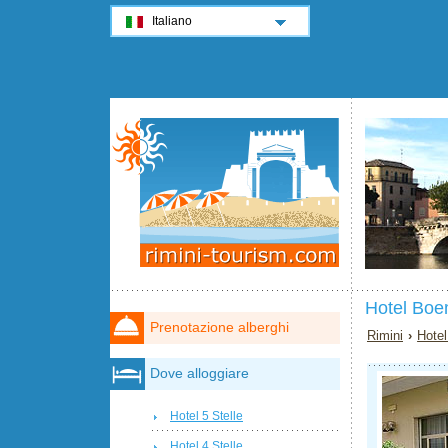
Italiano
Hotel Boe
Prenotazione alberghi
Rimini
›
Hotel
Dove alloggiare
Hotel 5 Stelle
Hotel 4 Stelle