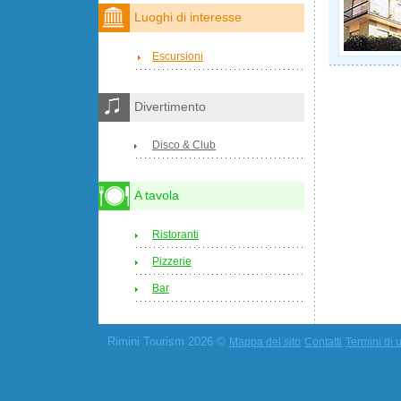
Luoghi di interesse
Escursioni
Divertimento
Disco & Club
A tavola
Ristoranti
Pizzerie
Bar
Rimini Tourism 2026 ©
Mappa del sito
Contatti
Termini di u