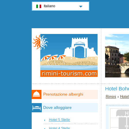
Italiano
Hotel Boh
Prenotazione alberghi
Rimini
›
Hotel
Dove alloggiare
Hotel 5 Stelle
Hotel 4 Stelle