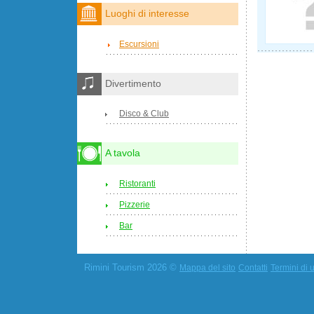
Luoghi di interesse
Escursioni
Divertimento
Disco & Club
A tavola
Ristoranti
Pizzerie
Bar
Rimini Tourism 2026 ©
Mappa del sito
Contatti
Termini di u