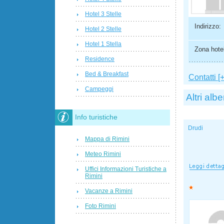
Hotel 3 Stelle
Indirizzo:
Hotel 2 Stelle
Hotel 1 Stella
Zona hotel
Residence
Bed & Breakfast
Contatti [+
Campeggi
Altri albe
Info turistiche
Drudi
Mappa di Rimini
Meteo Rimini
Uffici Informazioni Turistiche a
Rimini
Vacanze a Rimini
Foto Rimini