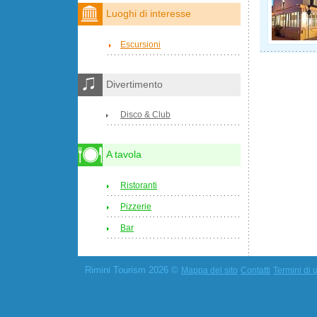
Luoghi di interesse
Escursioni
Divertimento
Disco & Club
A tavola
Ristoranti
Pizzerie
Bar
Rimini Tourism 2026 ©
Mappa del sito
Contatti
Termini di u