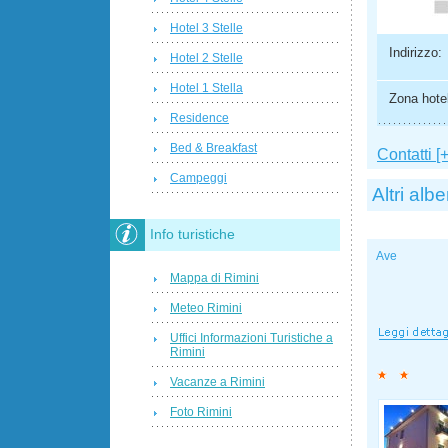
Hotel 3 Stelle
Indirizzo:
Hotel 2 Stelle
Hotel 1 Stella
Zona hotel
Residence
Bed & Breakfast
Contatti [+
Campeggi
Altri albe
Info turistiche
Ave
Mappa di Rimini
Meteo Rimini
Uffici Informazioni Turistiche a
Rimini
Vacanze a Rimini
Foto Rimini