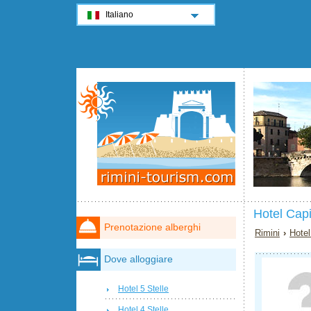
Italiano
Hotel Capi
Prenotazione alberghi
Rimini
›
Hotel
Dove alloggiare
Hotel 5 Stelle
Hotel 4 Stelle