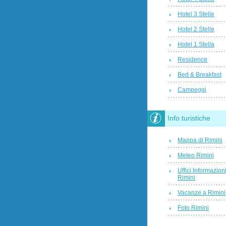
Hotel 3 Stelle
Hotel 2 Stelle
Hotel 1 Stella
Residence
Bed & Breakfast
Campeggi
Info turistiche
Mappa di Rimini
Meteo Rimini
Uffici Informazion
Rimini
Vacanze a Rimini
Foto Rimini