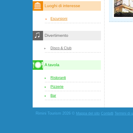
Luoghi di interesse
Escursioni
Divertimento
Disco & Club
A tavola
Ristoranti
Pizzerie
Bar
Rimini Tourism 2026 ©
Mappa del sito
Contatti
Termini di u