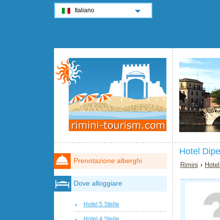
Italiano
Hotel Dip
Prenotazione alberghi
Rimini
›
Hotel
Dove alloggiare
Hotel 5 Stelle
Hotel 4 Stelle