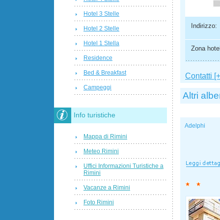
Hotel 3 Stelle
Indirizzo:
Hotel 2 Stelle
Hotel 1 Stella
Zona hotel
Residence
Bed & Breakfast
Contatti [+
Campeggi
Altri albe
Info turistiche
Adelphi
Mappa di Rimini
Meteo Rimini
Uffici Informazioni Turistiche a
Rimini
Vacanze a Rimini
Foto Rimini