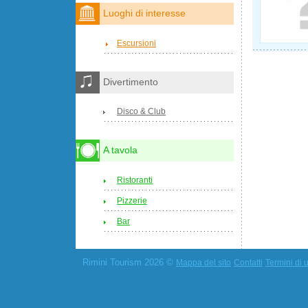
Luoghi di interesse
Escursioni
Divertimento
Disco & Club
A tavola
Ristoranti
Pizzerie
Bar
Rimini Tourism 2026 ©
Mappa del sito
Contatti
Termini di u