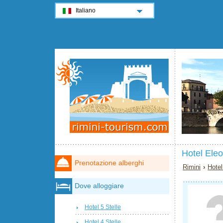
Italiano
Hotel Eleo
Prenotazione alberghi
Rimini
›
Hotel
Dove alloggiare
Hotel 5 Stelle
Hotel 4 Stelle