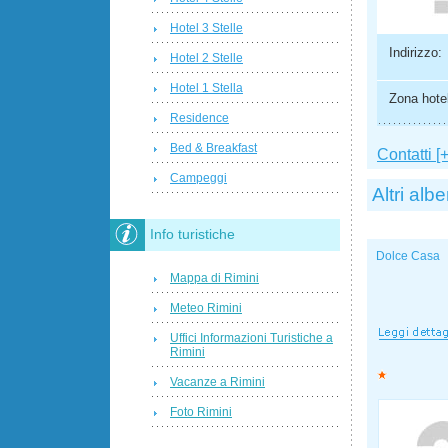
Hotel 3 Stelle
Indirizzo:
Hotel 2 Stelle
Hotel 1 Stella
Zona hotel
Residence
Bed & Breakfast
Contatti [+
Campeggi
Altri albe
Info turistiche
Dolce Casa
Mappa di Rimini
Meteo Rimini
Uffici Informazioni Turistiche a
Rimini
Vacanze a Rimini
Foto Rimini