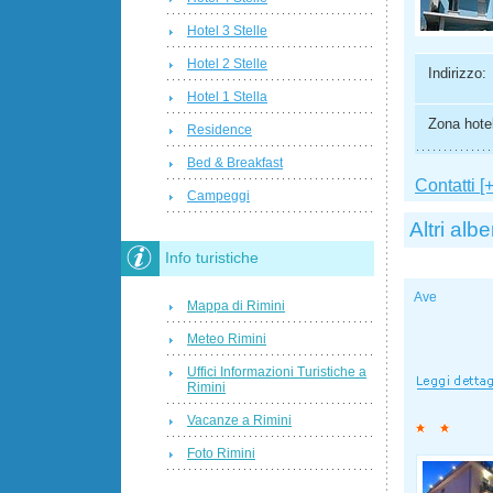
Hotel 3 Stelle
Hotel 2 Stelle
Indirizzo:
Hotel 1 Stella
Zona hotel
Residence
Bed & Breakfast
Contatti [+
Campeggi
Altri albe
Info turistiche
Ave
Mappa di Rimini
Meteo Rimini
Uffici Informazioni Turistiche a
Rimini
Vacanze a Rimini
Foto Rimini