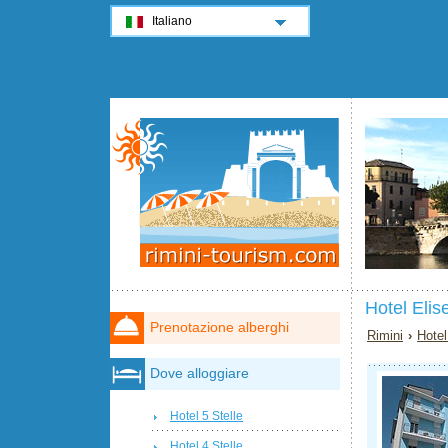
Italiano
Hotel Elis
Prenotazione alberghi
Rimini
›
Hotel
Dove alloggiare
Hotel 5 Stelle
Hotel 4 Stelle