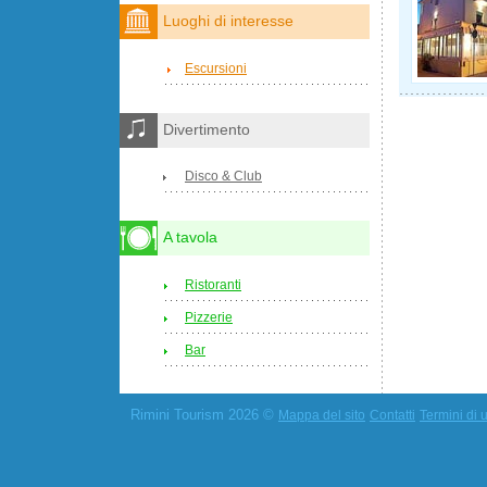
Luoghi di interesse
Escursioni
Divertimento
Disco & Club
A tavola
Ristoranti
Pizzerie
Bar
Rimini Tourism 2026 ©
Mappa del sito
Contatti
Termini di u