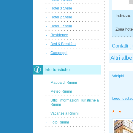
Hotel 3 Stelle
Indirizzo:
Hotel 2 Stelle
Hotel 1 Stella
Zona hotel
Residence
Bed & Breakfast
Contatti [+
Campeggi
Altri albe
Info turistiche
Adelphi
Mappa di Rimini
Meteo Rimini
Uffici Informazioni Turistiche a
Rimini
Vacanze a Rimini
Foto Rimini