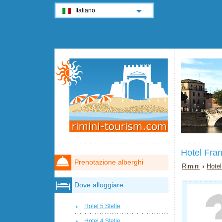
Italiano
Hotel Fra
Prenotazione alberghi
Rimini
›
Hotel
Dove alloggiare
Hotel 5 Stelle
Hotel 4 Stelle