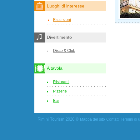
Luoghi di interesse
Escursioni
Divertimento
Disco & Club
A tavola
Ristoranti
Pizzerie
Bar
Rimini Tourism 2026 ©
Mappa del sito
Contatti
Termini di u