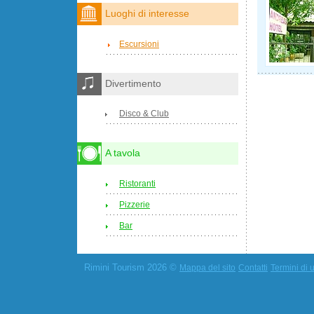
Luoghi di interesse
Escursioni
Divertimento
Disco & Club
A tavola
Ristoranti
Pizzerie
Bar
Rimini Tourism 2026 ©
Mappa del sito
Contatti
Termini di u