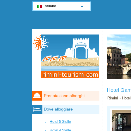
Italiano
Hotel Gam
Prenotazione alberghi
Rimini
›
Hotel
Dove alloggiare
Hotel 5 Stelle
Hotel 4 Stelle