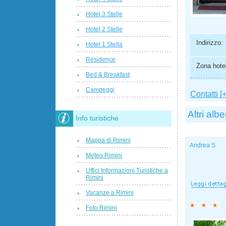
Hotel 3 Stelle
Hotel 2 Stelle
Indirizzo:
Hotel 1 Stella
Residence
Zona hotel
Bed & Breakfast
Campeggi
Contatti [+
Altri albe
Info turistiche
Mappa di Rimini
Andrea S
Meteo Rimini
Uffici Informazioni Turistiche a
Rimini
Vacanze a Rimini
Foto Rimini