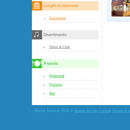
Luoghi di interesse
Escursioni
Divertimento
Disco & Club
A tavola
Ristoranti
Pizzerie
Bar
Rimini Tourism 2026 ©
Mappa del sito
Contatti
Termini di u