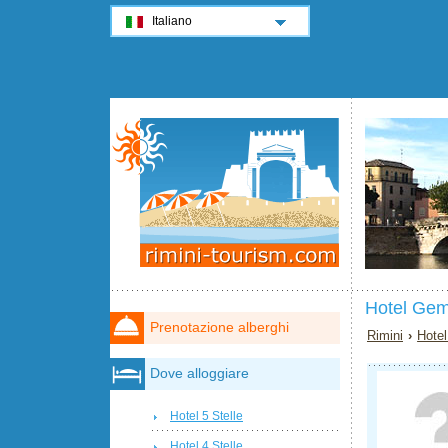
Italiano
Hotel Gem
Prenotazione alberghi
Rimini
›
Hotel
Dove alloggiare
Hotel 5 Stelle
Hotel 4 Stelle