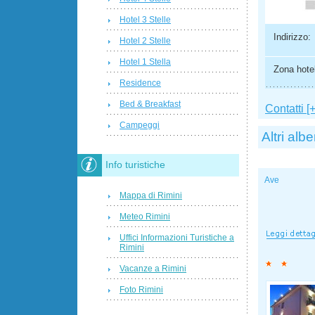
Hotel 3 Stelle
Indirizzo:
Hotel 2 Stelle
Hotel 1 Stella
Zona hotel
Residence
Bed & Breakfast
Contatti [+
Campeggi
Altri albe
Info turistiche
Ave
Mappa di Rimini
Meteo Rimini
Uffici Informazioni Turistiche a
Rimini
Vacanze a Rimini
Foto Rimini