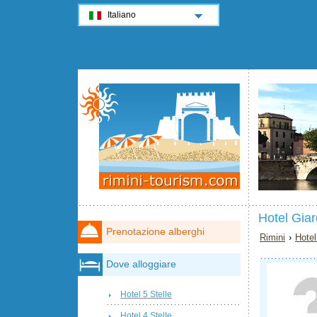
Italiano
Hotel Giar
Prenotazione alberghi
Rimini
›
Hotel
Dove alloggiare
Hotel 5 Stelle
Hotel 4 Stelle