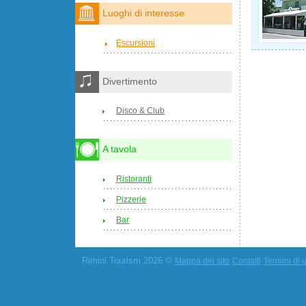
Luoghi di interesse
Escursioni
Divertimento
Disco & Club
A tavola
Ristoranti
Pizzerie
Bar
Rimini Tourism 2026 ©
Mappa del sito
Contatti
Termini di u