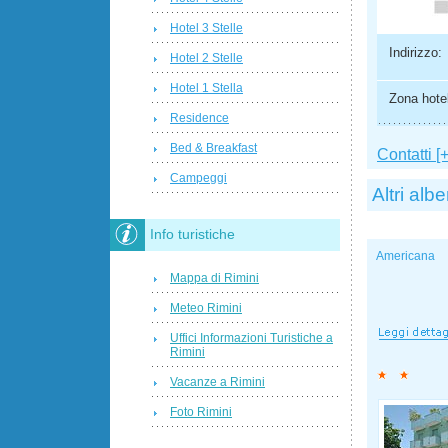
Hotel 3 Stelle
Indirizzo:
Hotel 2 Stelle
Hotel 1 Stella
Zona hotel
Residence
Bed & Breakfast
Contatti [+
Campeggi
Altri albe
Info turistiche
Americana
Mappa di Rimini
Meteo Rimini
Uffici Informazioni Turistiche a
Rimini
Vacanze a Rimini
Foto Rimini