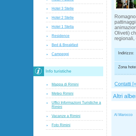
Hotel 3 Stelle
Romagnola
Hotel 2 Stelle
pattinaggi
Hotel 1 Stella
animazion
Oliveti) c
Residence
regionali,
Bed & Breakfast
Indirizzo:
Campeggi
Zona hotel
Info turistiche
Contatti [+
Mappa di Rimini
Meteo Rimini
Altri albe
Uffici Informazioni Turistiche a
Rimini
Al Marocco
Vacanze a Rimini
Foto Rimini