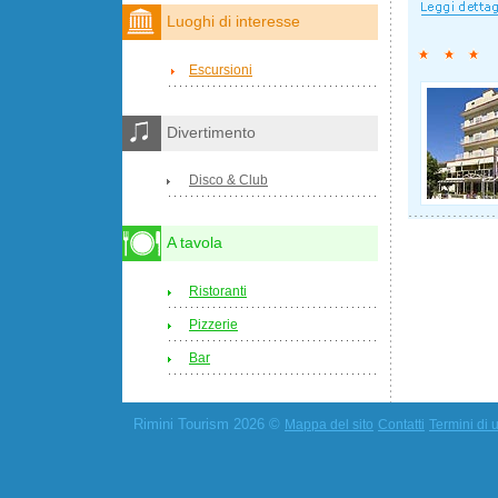
Luoghi di interesse
Escursioni
Divertimento
Disco & Club
A tavola
Ristoranti
Pizzerie
Bar
Rimini Tourism 2026 ©
Mappa del sito
Contatti
Termini di u