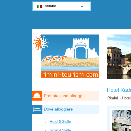
Italiano
Hotel Kade
Prenotazione alberghi
Rimini
›
Hotel
Dove alloggiare
Hotel 5 Stelle
Hotel 4 Stelle