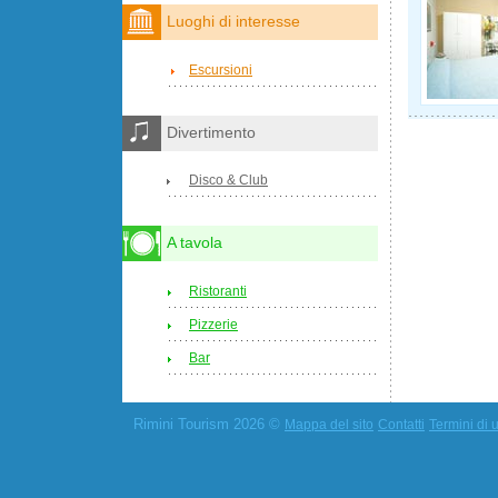
Luoghi di interesse
Escursioni
Divertimento
Disco & Club
A tavola
Ristoranti
Pizzerie
Bar
Rimini Tourism 2026 ©
Mappa del sito
Contatti
Termini di u