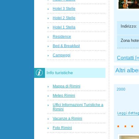
Hotel 3 Stelle
Hotel 2 Stelle
Indirizzo:
Hotel 1 Stella
Residence
Zona hotel
Bed & Breakfast
Campeggi
Contatti [+
Altri albe
Info turistiche
Mappa di Rimini
2000
Meteo Rimini
Uffici Informazioni Turistiche a
Rimini
Vacanze a Rimini
Foto Rimini