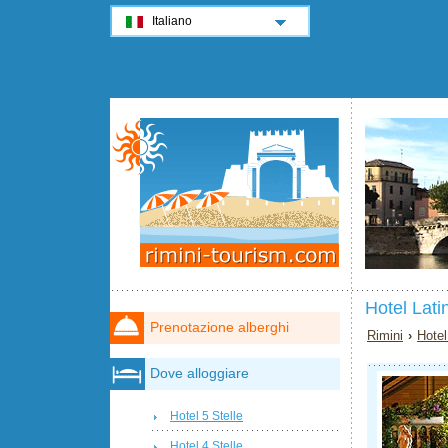
Italiano
Hotel Lati
Prenotazione alberghi
Rimini
›
Hotel
Dove alloggiare
Hotel 5 Stelle
Hotel 4 Stelle