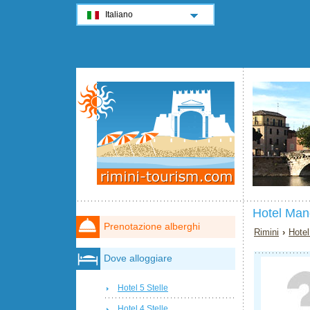
Italiano
Hotel Man
Prenotazione alberghi
Rimini
›
Hotel
Dove alloggiare
Hotel 5 Stelle
Hotel 4 Stelle