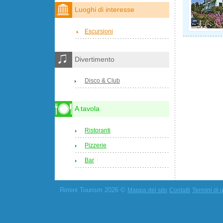
Luoghi di interesse
Escursioni
Divertimento
Disco & Club
A tavola
Ristoranti
Pizzerie
Bar
Rimini Tourism 2026 ©
Mappa del sito
Contatti
Termini di u