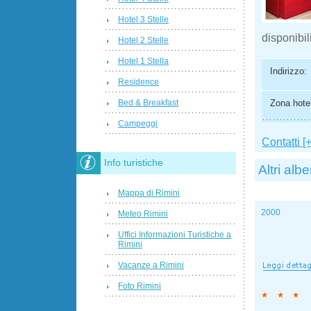
Hotel 3 Stelle
disponibil
Hotel 2 Stelle
Hotel 1 Stella
Indirizzo:
Residence
Zona hotel
Bed & Breakfast
Campeggi
Contatti [+
Info turistiche
Altri albe
Mappa di Rimini
2000
Meteo Rimini
Uffici Informazioni Turistiche a
Rimini
Vacanze a Rimini
Foto Rimini