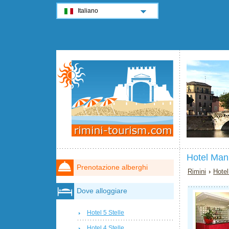
Italiano
Hotel Man
Prenotazione alberghi
Rimini
›
Hotel
Dove alloggiare
Hotel 5 Stelle
Hotel 4 Stelle