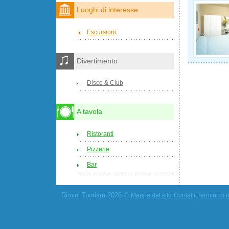
Luoghi di interesse
Escursioni
Divertimento
Disco & Club
A tavola
Ristoranti
Pizzerie
Bar
Rimini Tourism 2026 ©
Mappa del sito
Contatti
Termini di u