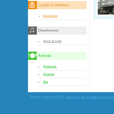
Luoghi di interesse
Escursioni
Divertimento
Disco & Club
A tavola
Ristoranti
Pizzerie
Bar
Rimini Tourism 2026 ©
Mappa del sito
Contatti
Termini di u