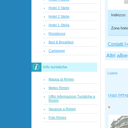
Hotel 3 Stelle
Indirizzo:
Hotel 2 Stelle
Hotel 1 Stella
Zona hotel
Residence
Bed & Breakfast
Contatti [+
Campeggi
Altri albe
Info turistiche
Luana
Mappa di Rimini
Meteo Rimini
Uffici Informazioni Turistiche a
Rimini
Vacanze a Rimini
Foto Rimini