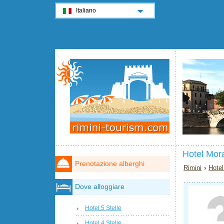
Italiano
Hotel Mor
Prenotazione alberghi
Rimini
›
Hotel
Dove alloggiare
Hotel 5 Stelle
Hotel 4 Stelle