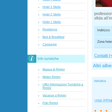
Hotel 3 Stelle
profession
Hotel 2 Stelle
sfida all'i
Hotel 1 Stella
Residence
Indirizzo:
Bed & Breakfast
Zona hotel
Campeggi
Contatti [+
Info turistiche
Altri albe
Mappa di Rimini
Meteo Rimini
Adriatica
Uffici Informazioni Turistiche a
Rimini
Vacanze a Rimini
Foto Rimini