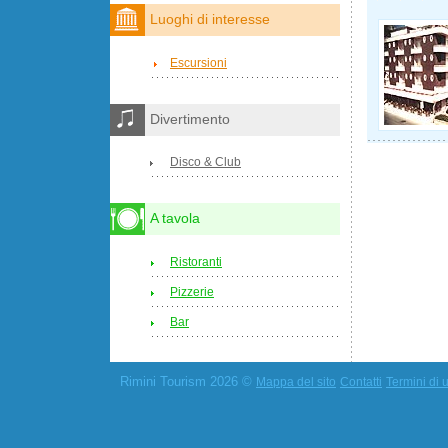
Luoghi di interesse
Escursioni
Divertimento
Disco & Club
A tavola
Ristoranti
Pizzerie
Bar
Rimini Tourism 2026 ©
Mappa del sito
Contatti
Termini di u