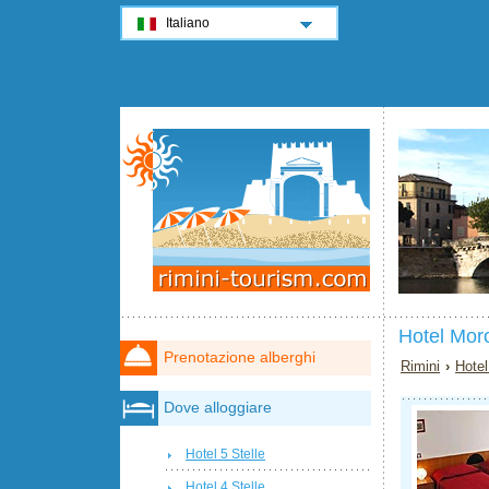
Italiano
Hotel Moro
Prenotazione alberghi
Rimini
›
Hotel
Dove alloggiare
Hotel 5 Stelle
Hotel 4 Stelle