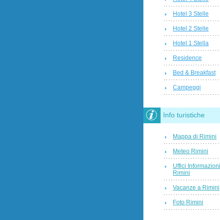
Hotel 3 Stelle
Hotel 2 Stelle
Hotel 1 Stella
Residence
Bed & Breakfast
Campeggi
Info turistiche
Mappa di Rimini
Meteo Rimini
Uffici Informazion
Rimini
Vacanze a Rimini
Foto Rimini