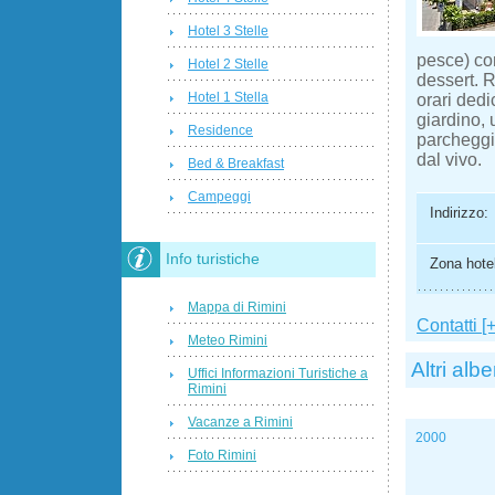
Hotel 3 Stelle
pesce) con
Hotel 2 Stelle
dessert. R
Hotel 1 Stella
orari dedi
giardino, 
Residence
parcheggio
dal vivo.
Bed & Breakfast
Campeggi
Indirizzo:
Info turistiche
Zona hotel
Mappa di Rimini
Contatti [+
Meteo Rimini
Altri albe
Uffici Informazioni Turistiche a
Rimini
Vacanze a Rimini
2000
Foto Rimini