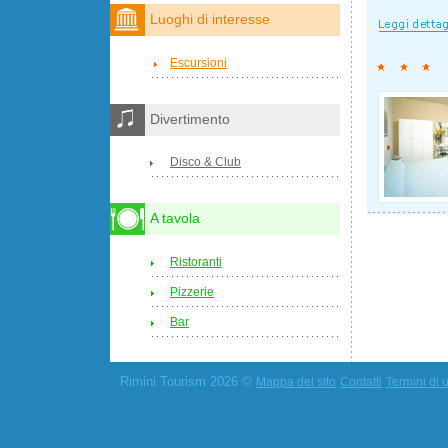
Luoghi di interesse
Escursioni
Divertimento
Disco & Club
A tavola
Ristoranti
Pizzerie
Bar
Rimini Tourism 2026 ©
Mappa del sito
Contatti
Termini di u