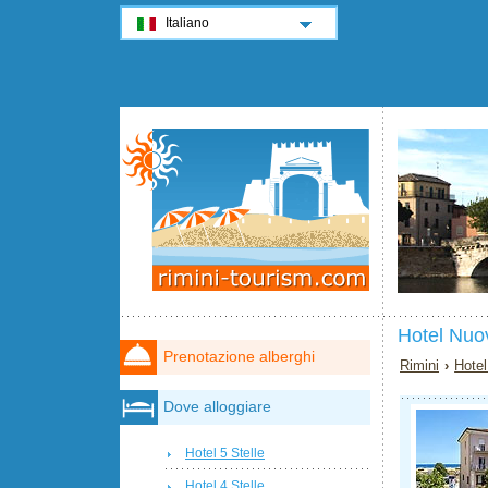
Italiano
Hotel Nuo
Prenotazione alberghi
Rimini
›
Hotel
Dove alloggiare
Hotel 5 Stelle
Hotel 4 Stelle