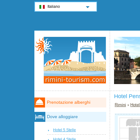
Italiano
Hotel Pen
Prenotazione alberghi
Rimini
›
Hotel
Dove alloggiare
Hotel 5 Stelle
Hotel 4 Stelle