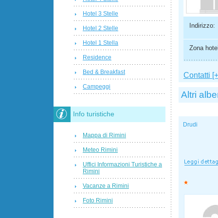
Hotel 3 Stelle
Indirizzo:
Hotel 2 Stelle
Hotel 1 Stella
Zona hotel
Residence
Bed & Breakfast
Contatti [+
Campeggi
Altri albe
Info turistiche
Drudi
Mappa di Rimini
Meteo Rimini
Uffici Informazioni Turistiche a
Rimini
Vacanze a Rimini
Foto Rimini