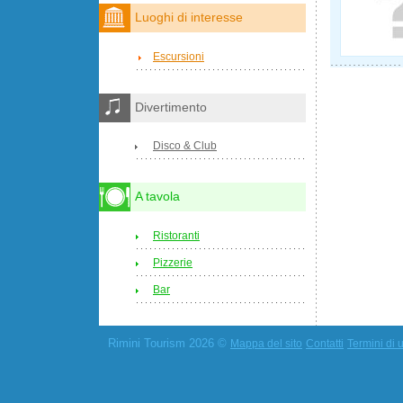
Luoghi di interesse
Escursioni
Divertimento
Disco & Club
A tavola
Ristoranti
Pizzerie
Bar
Rimini Tourism 2026 ©
Mappa del sito
Contatti
Termini di u