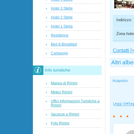
Hotel 3 Stelle
Hotel 2 Stelle
Indirizzo:
Hotel 1 Stella
Zona hotel
Residence
Bed & Breakfast
Contatti [+
Campeggi
Altri albe
Info turistiche
Acapulco
Mappa di Rimini
Meteo Rimini
Uffici Informazioni Turistiche a
Rimini
Vacanze a Rimini
Foto Rimini