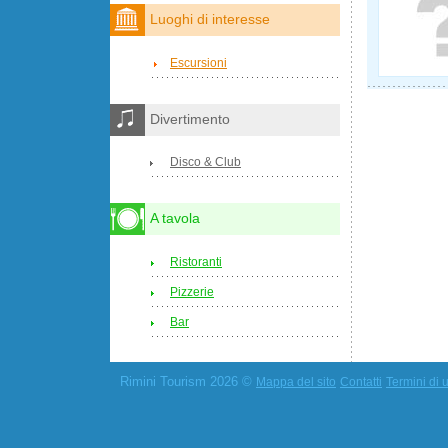
Luoghi di interesse
Escursioni
Divertimento
Disco & Club
A tavola
Ristoranti
Pizzerie
Bar
Rimini Tourism 2026 ©
Mappa del sito
Contatti
Termini di u