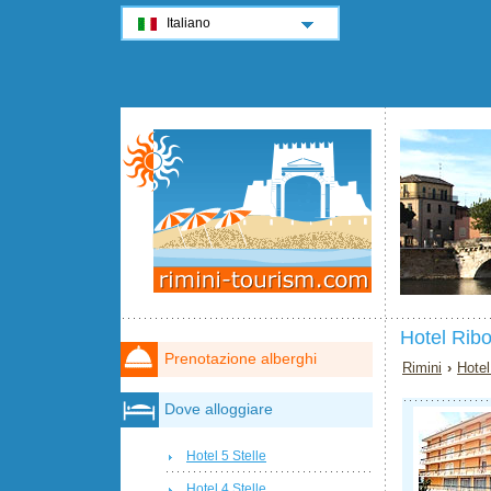
Italiano
Hotel Ribo
Prenotazione alberghi
Rimini
›
Hotel
Dove alloggiare
Hotel 5 Stelle
Hotel 4 Stelle