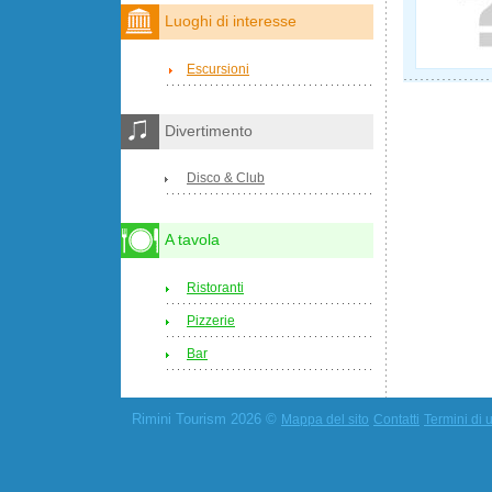
Luoghi di interesse
Escursioni
Divertimento
Disco & Club
A tavola
Ristoranti
Pizzerie
Bar
Rimini Tourism 2026 ©
Mappa del sito
Contatti
Termini di u