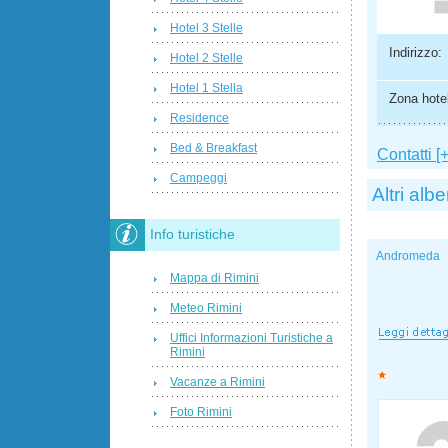
Hotel 3 Stelle
Indirizzo:
Hotel 2 Stelle
Hotel 1 Stella
Zona hotel
Residence
Bed & Breakfast
Contatti [+
Campeggi
Altri albe
Info turistiche
Andromeda
Mappa di Rimini
Meteo Rimini
Uffici Informazioni Turistiche a
Rimini
Vacanze a Rimini
Foto Rimini