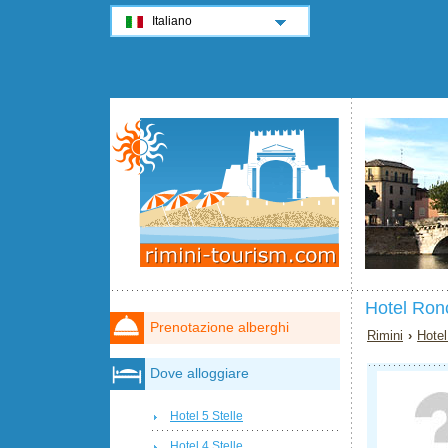
Italiano
Hotel Ron
Prenotazione alberghi
Rimini
›
Hotel
Dove alloggiare
Hotel 5 Stelle
Hotel 4 Stelle