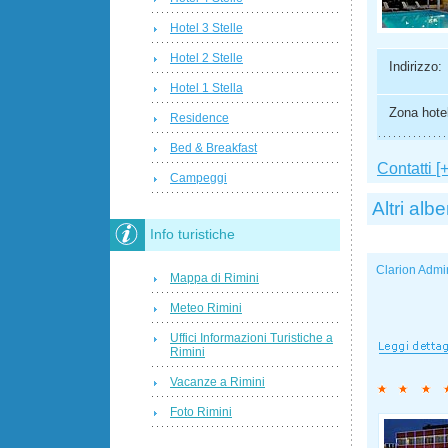
Hotel 3 Stelle
Hotel 2 Stelle
Indirizzo:
Hotel 1 Stella
Zona hotel
Residence
Bed & Breakfast
Contatti [+
Campeggi
Altri albe
Info turistiche
Clarion Admi
Mappa di Rimini
Meteo Rimini
Uffici Informazioni Turistiche a
Rimini
Vacanze a Rimini
Foto Rimini