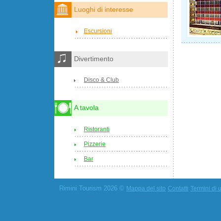
Luoghi di interesse
Escursioni
Divertimento
Disco & Club
A tavola
Ristoranti
Pizzerie
Bar
Rimini Tourism 2026 ©
Mappa del sito
Contatti
Termini di u