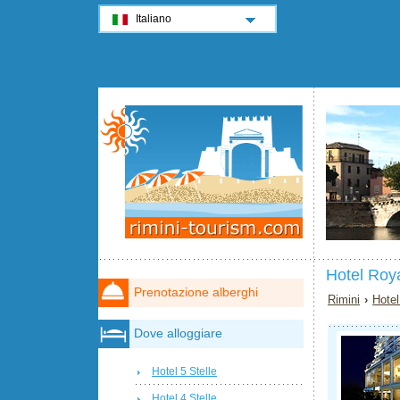
Italiano
Hotel Roya
Prenotazione alberghi
Rimini
›
Hotel
Dove alloggiare
Hotel 5 Stelle
Hotel 4 Stelle