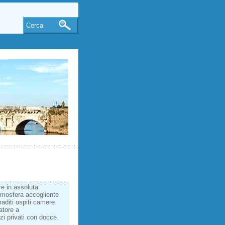
Cerca
e in assoluta
atmosfera accogliente
graditi ospiti camere
atore a
izi privati con docce.