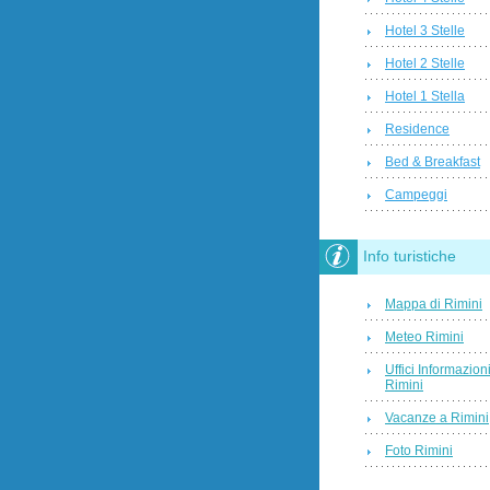
Hotel 3 Stelle
Hotel 2 Stelle
Hotel 1 Stella
Residence
Bed & Breakfast
Campeggi
Info turistiche
Mappa di Rimini
Meteo Rimini
Uffici Informazion
Rimini
Vacanze a Rimini
Foto Rimini