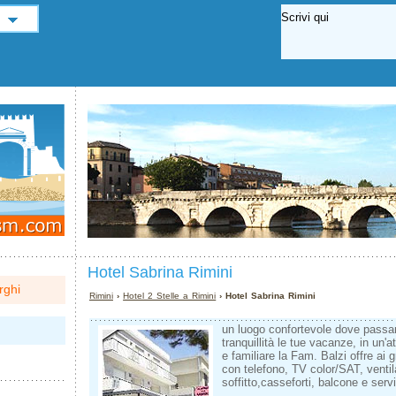
Hotel Sabrina Rimini
rghi
Rimini
›
Hotel 2 Stelle a Rimini
› Hotel Sabrina Rimini
un luogo confortevole dove passar
tranquillità le tue vacanze, in un'
e familiare la Fam. Balzi offre ai 
con telefono, TV color/SAT, ventil
soffitto,casseforti, balcone e serv