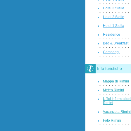
Hotel 3 Stelle
Hotel 2 Stelle
Hotel 1 Stella
Residence
Bed & Breakfast
Campeggi
Info turistiche
Mappa di Rimini
Meteo Rimini
Uffici Informazion
Rimini
Vacanze a Rimini
Foto Rimini