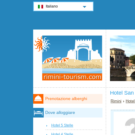
Italiano
Hotel San
Prenotazione alberghi
Rimini
›
Hotel
Dove alloggiare
Hotel 5 Stelle
Hotel 4 Stelle