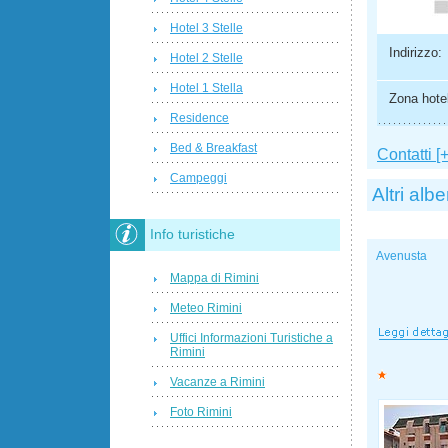
Hotel 3 Stelle
Indirizzo:
Hotel 2 Stelle
Hotel 1 Stella
Zona hotel
Residence
Bed & Breakfast
Contatti [+
Campeggi
Altri albe
Info turistiche
Avenusta
Mappa di Rimini
Meteo Rimini
Uffici Informazioni Turistiche a
Rimini
Vacanze a Rimini
Foto Rimini