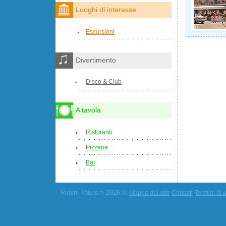
Luoghi di interesse
Escursioni
Divertimento
Disco & Club
A tavola
Ristoranti
Pizzerie
Bar
Rimini Tourism 2026 ©
Mappa del sito
Contatti
Termini di u