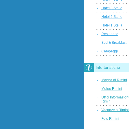
Hotel 3 Stelle
Hotel 2 Stelle
Hotel 1 Stella
Residence
Bed & Breakfast
Campeggi
Info turistiche
Mappa di Rimini
Meteo Rimini
Uffici Informazion
Rimini
Vacanze a Rimini
Foto Rimini