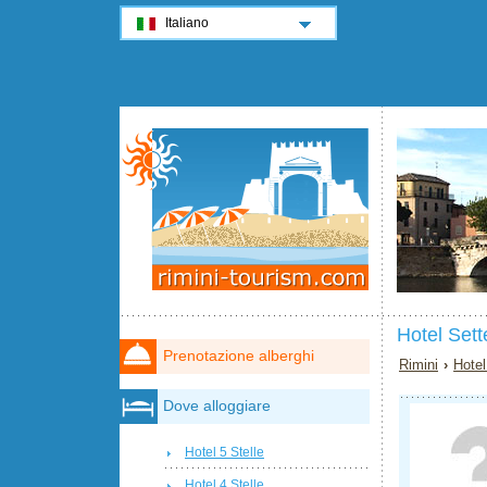
Italiano
Hotel Sett
Prenotazione alberghi
Rimini
›
Hotel
Dove alloggiare
Hotel 5 Stelle
Hotel 4 Stelle