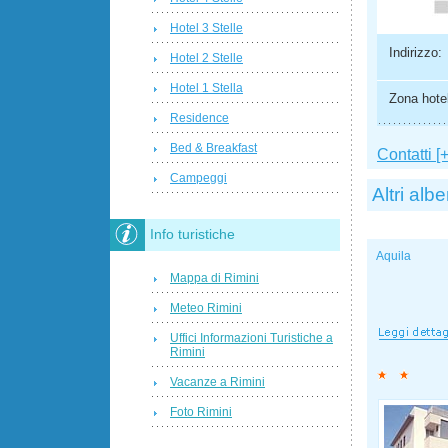
Hotel 3 Stelle
Indirizzo:
Hotel 2 Stelle
Hotel 1 Stella
Zona hotel
Residence
Bed & Breakfast
Contatti [+
Campeggi
Altri albe
Info turistiche
Aquila
Mappa di Rimini
Meteo Rimini
Uffici Informazioni Turistiche a
Rimini
Vacanze a Rimini
Foto Rimini