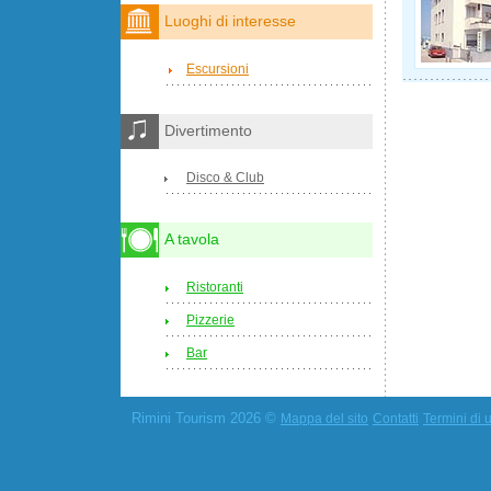
Luoghi di interesse
Escursioni
Divertimento
Disco & Club
A tavola
Ristoranti
Pizzerie
Bar
Rimini Tourism 2026 ©
Mappa del sito
Contatti
Termini di u