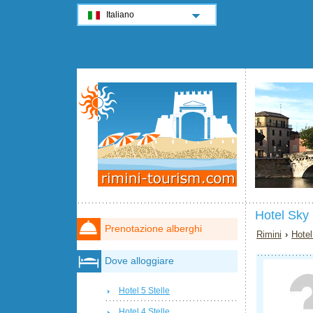
Italiano
Hotel Sky 
Prenotazione alberghi
Rimini
›
Hotel
Dove alloggiare
Hotel 5 Stelle
Hotel 4 Stelle