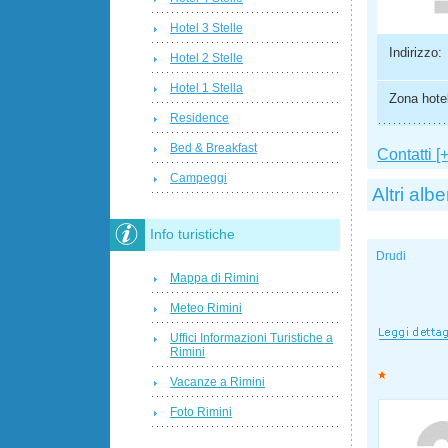
Hotel 3 Stelle
Indirizzo:
Hotel 2 Stelle
Hotel 1 Stella
Zona hotel
Residence
Bed & Breakfast
Contatti [+
Campeggi
Altri albe
Info turistiche
Drudi
Mappa di Rimini
Meteo Rimini
Uffici Informazioni Turistiche a
Rimini
Vacanze a Rimini
Foto Rimini