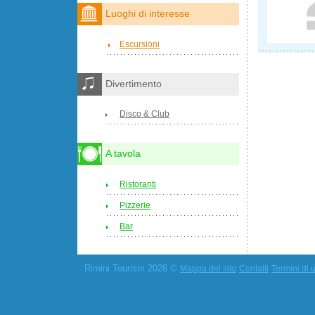
Luoghi di interesse
Escursioni
Divertimento
Disco & Club
A tavola
Ristoranti
Pizzerie
Bar
Rimini Tourism 2026 ©
Mappa del sito
Contatti
Termini di u