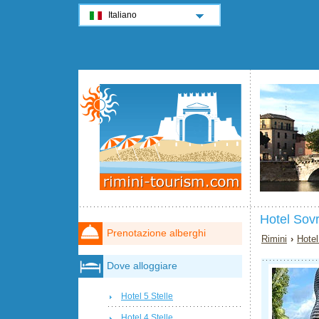
Italiano
Hotel Sov
Prenotazione alberghi
Rimini
›
Hotel
Dove alloggiare
Hotel 5 Stelle
Hotel 4 Stelle