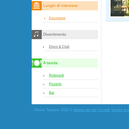
Luoghi di interesse
Escursioni
Divertimento
Disco & Club
A tavola
Ristoranti
Pizzerie
Bar
Rimini Tourism 2026 ©
Mappa del sito
Contatti
Termini di u