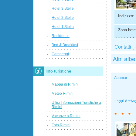
Hotel 3 Stelle
Indirizzo:
Hotel 2 Stelle
Hotel 1 Stella
Zona hotel
Residence
Bed & Breakfast
Contatti [+
Campeggi
Altri albe
Info turistiche
Abamar
Mappa di Rimini
Meteo Rimini
Uffici Informazioni Turistiche a
Rimini
Vacanze a Rimini
Foto Rimini