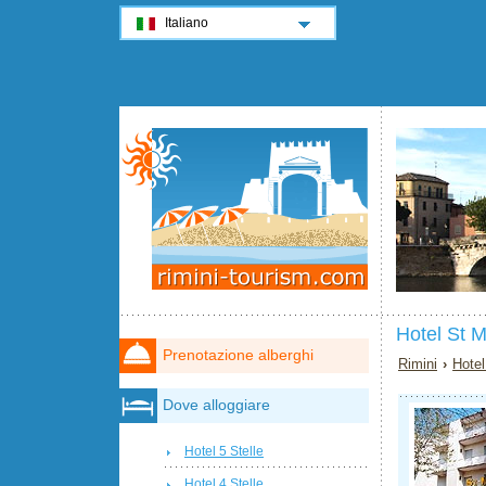
Italiano
Hotel St M
Prenotazione alberghi
Rimini
›
Hotel
Dove alloggiare
Hotel 5 Stelle
Hotel 4 Stelle