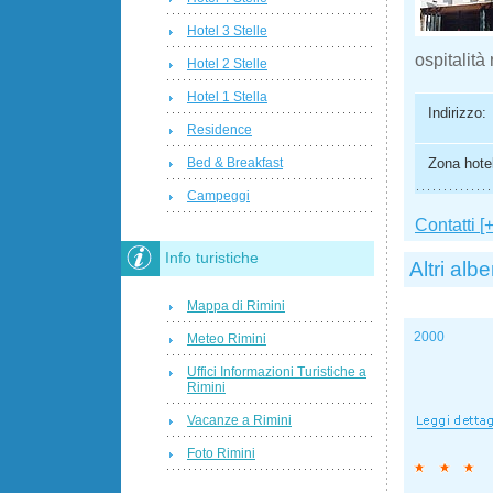
Hotel 3 Stelle
ospitalità
Hotel 2 Stelle
Hotel 1 Stella
Indirizzo:
Residence
Zona hotel
Bed & Breakfast
Campeggi
Contatti [+
Info turistiche
Altri albe
Mappa di Rimini
2000
Meteo Rimini
Uffici Informazioni Turistiche a
Rimini
Vacanze a Rimini
Foto Rimini