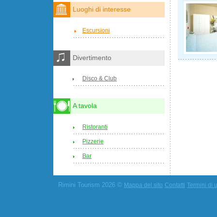
Luoghi di interesse
Escursioni
Divertimento
Disco & Club
A tavola
Ristoranti
Pizzerie
Bar
Rimini Tourism 2026 ©
Mappa del sito
Contatti
Termini di u