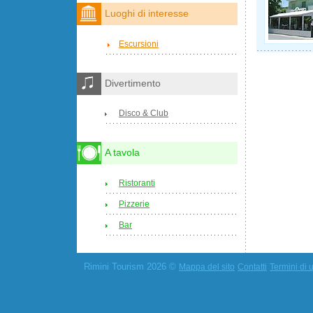
Luoghi di interesse
Escursioni
Divertimento
Disco & Club
A tavola
Ristoranti
Pizzerie
Bar
Rimini Tourism 2026 ©
Mappa del sito
Contatti
Termini di u