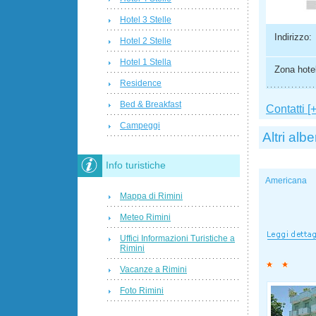
Hotel 3 Stelle
Indirizzo:
Hotel 2 Stelle
Hotel 1 Stella
Zona hotel
Residence
Bed & Breakfast
Contatti [+
Campeggi
Altri albe
Info turistiche
Americana
Mappa di Rimini
Meteo Rimini
Uffici Informazioni Turistiche a
Rimini
Vacanze a Rimini
Foto Rimini