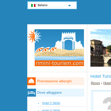
Italiano
Hotel Turi
Prenotazione alberghi
Rimini
›
Hotel
Dove alloggiare
Hotel 5 Stelle
Hotel 4 Stelle