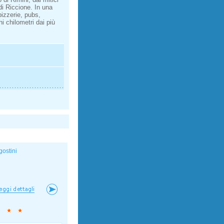
i Riccione. In una
pizzerie, pubs,
i chilometri dai più
gostini