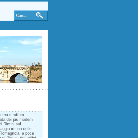
Cerca
rna struttura
ata dei più moderni
di Rimini sul
iaggia in una delle
a Romagnola, a poca
di Rimini, dai mitici