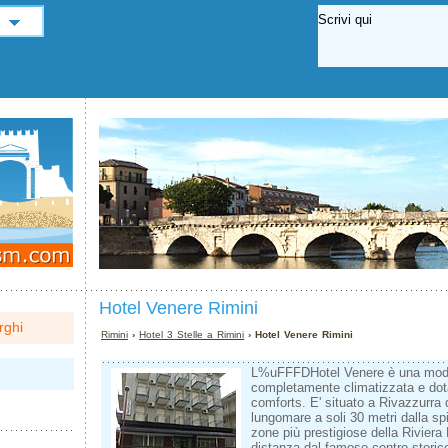
Hotel Venere Rimini
rghi
Rimini
›
Hotel 3 Stelle a Rimini
› Hotel Venere Rimini
L%uFFFDHotel Venere è una mode
completamente climatizzata e dot
comforts. E' situato a Rivazzurra 
lungomare a soli 30 metri dalla sp
zone più prestigiose della Rivier
distanza dal famoso centro storico 