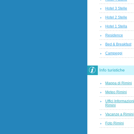
Hotel 3 Stelle
Hotel 2 Stelle
Hotel 1 Stella
Residence
Bed & Breakfast
Campeggi
Info turistiche
Mappa di Rimini
Meteo Rimini
Uffici Informazion
Rimini
Vacanze a Rimini
Foto Rimini