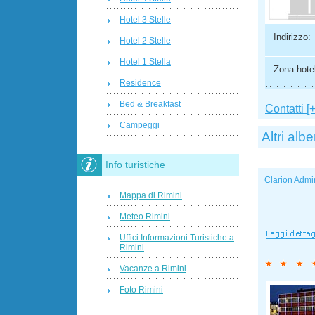
Hotel 3 Stelle
Indirizzo:
Hotel 2 Stelle
Hotel 1 Stella
Zona hotel
Residence
Bed & Breakfast
Contatti [+
Campeggi
Altri albe
Info turistiche
Clarion Admi
Mappa di Rimini
Meteo Rimini
Uffici Informazioni Turistiche a
Rimini
Vacanze a Rimini
Foto Rimini