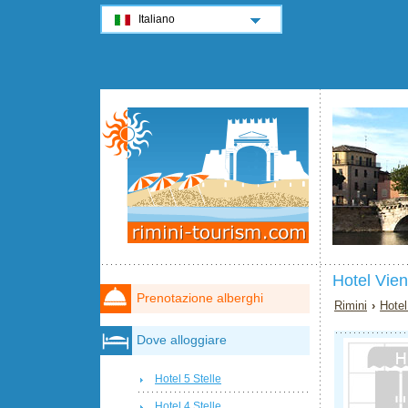
Italiano
Hotel Vie
Prenotazione alberghi
Rimini
›
Hotel
Dove alloggiare
Hotel 5 Stelle
Hotel 4 Stelle