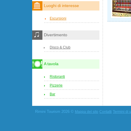
Luoghi di interesse
Escursioni
Divertimento
Disco & Club
A tavola
Ristoranti
Pizzerie
Bar
Rimini Tourism 2026 ©
Mappa del sito
Contatti
Termini di u