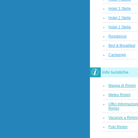
Hotel 3 Stelle
Hotel 2 Stelle
Hotel 1 Stella
Residence
Bed & Breakfast
Campeggi
Info turistiche
Mappa di Rimini
Meteo Rimini
Uffici Informazion
Rimini
Vacanze a Rimini
Foto Rimini