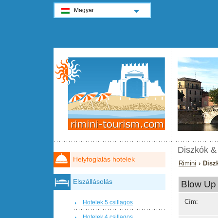
Magyar
Diszkók &
Helyfoglalás hotelek
Rimini
› Disz
Elszállásolás
Blow Up
Cím:
Hotelek 5 csillagos
Hotelek 4 csillagos