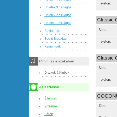
Telefon:
Hotelek 3 csillagos
Hotelek 2 csillagos
Classic 
Hotelek 1 csillagos
Cím:
Rezidencia
Bed & Breakfast
Telefon:
Kempingek
Classic 
Rimini az ejszakában
Cím:
Diszkók & Klubok
Telefon:
Az asztalnál
COCON
Éttermek
Cím:
Pizzériák
Bárok