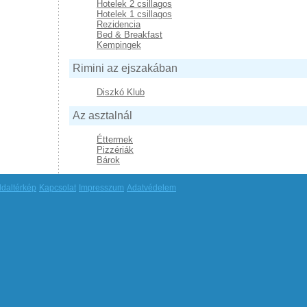
Hotelek 2 csillagos
Hotelek 1 csillagos
Rezidencia
Bed & Breakfast
Kempingek
Rimini az ejszakában
Diszkó Klub
Az asztalnál
Éttermek
Pizzériák
Bárok
ldaltérkép
Kapcsolat
Impresszum
Adatvédelem