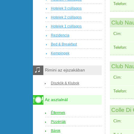
Telefon:
Hotelek 3 csillagos
Hotelek 2 csillagos
Club Nau
Hotelek 1 csillagos
Cím:
Rezidencia
Bed & Breakfast
Telefon:
Kempingek
Club Nau
Rimini az ejszakában
Cím:
Diszkók & Klubok
Telefon:
Az asztalnál
Colle Di
Éttermek
Cím:
Pizzériák
Bárok