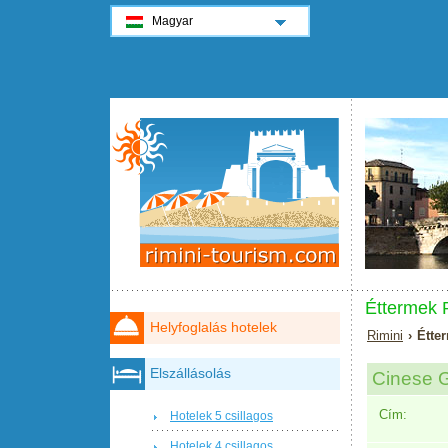
Magyar
Éttermek R
Helyfoglalás hotelek
Rimini
› Étte
Elszállásolás
Cinese 
Cím:
Hotelek 5 csillagos
Hotelek 4 csillagos