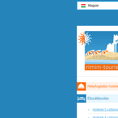
Magyar
Helyfoglalás hotel
Elszállásolás
Hotelek 5 csillag
Hotelek 4 csillag