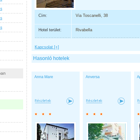
os
Cím:
Via Toscanelli, 38
os
os
Hotel terület:
Rivabella
Kapcsolat [+]
Hasonló hotelek
ban
Anna Mare
Anversa
A