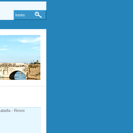
keres
abella - Rimini