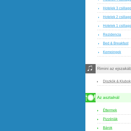
Hotelek 3 csillag
Hotelek 2 csillag
Hotelek 1 csillag
Rezidencia
Bed & Breakfast
Kempingek
Rimini az ejszaká
Diszkók & Klubok
Az asztalnál
Éttermek
Pizzériák
Bárok