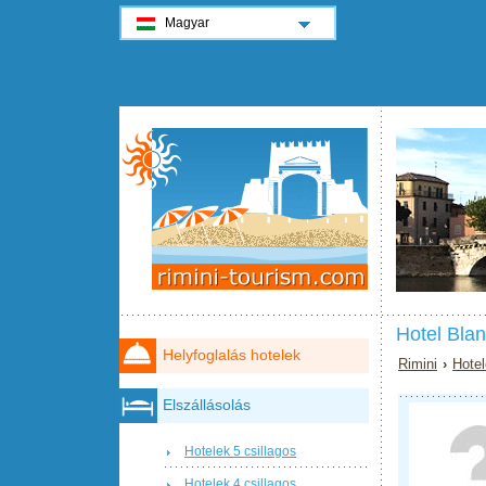
Magyar
Hotel Blan
Helyfoglalás hotelek
Rimini
›
Hotel
Elszállásolás
Hotelek 5 csillagos
Hotelek 4 csillagos