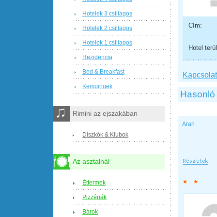
Hotelek 3 csillagos
Cím:
Hotelek 2 csillagos
Hotelek 1 csillagos
Hotel terül
Rezidencia
Bed & Breakfast
Kapcsolat 
Kempingek
Hasonló 
Rimini az ejszakában
Aran
Diszkók & Klubok
Az asztalnál
Éttermek
Pizzériák
Bárok