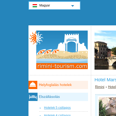
Magyar
Hotel Mars
Helyfoglalás hotelek
Rimini
›
Hotel
Elszállásolás
Hotelek 5 csillagos
Hotelek 4 csillagos