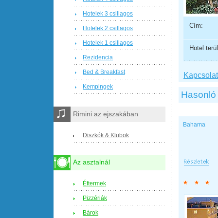
Hotelek 3 csillagos
Cím:
Hotelek 2 csillagos
Hotelek 1 csillagos
Hotel terül
Rezidencia
Bed & Breakfast
Kapcsolat 
Kempingek
Hasonló 
Rimini az ejszakában
Bahama
Diszkók & Klubok
Az asztalnál
Éttermek
Pizzériák
Bárok