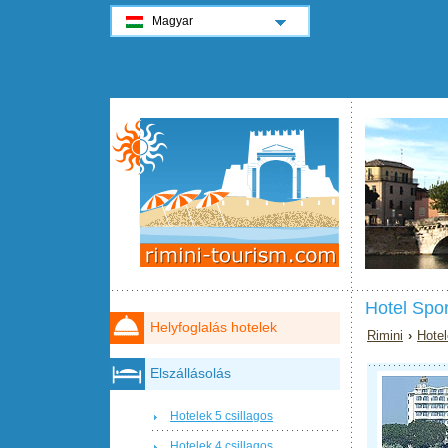
Magyar
Hotel Spor
Helyfoglalás hotelek
Rimini
›
Hotel
Elszállásolás
Hotelek 5 csillagos
Hotelek 4 csillagos