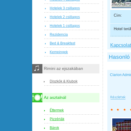
Hotelek 3 csillagos
Cím:
Hotelek 2 csillagos
Hotelek 1 csillagos
Hotel terül
Rezidencia
Bed & Breakfast
Kapcsolat 
Kempingek
Hasonló 
Rimini az ejszakában
Clarion Admi
Diszkók & Klubok
Az asztalnál
Éttermek
Pizzériák
Bárok