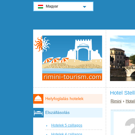
Magyar
Hotel Stell
Helyfoglalás hotelek
Rimini
›
Hotel
Elszállásolás
Hotelek 5 csillagos
Hotelek 4 csillagos