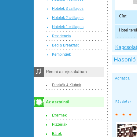
Hotelek 3 csillagos
Cím:
Hotelek 2 csillagos
Hotelek 1 csillagos
Hotel terül
Rezidencia
Bed & Breakfast
Kapcsolat 
Kempingek
Hasonló 
Rimini az ejszakában
Adriatica
Diszkók & Klubok
Az asztalnál
Éttermek
Pizzériák
Bárok